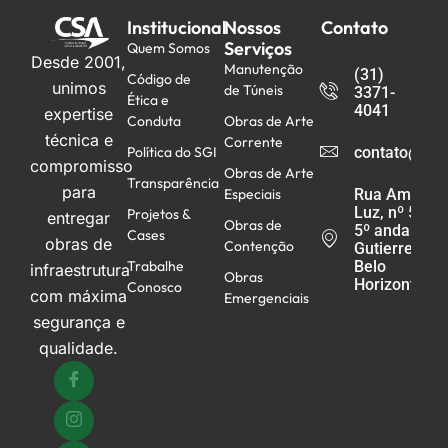
Institucional
Nossos
Contato
Serviços
Quem Somos
Desde 2001,
Manutenção
(31)
Código de
unimos
de Túneis
3371-
Ética e
4041
expertise
Conduta
Obras de Arte
técnica e
Corrente
Política do SGI
contato@csa
compromisso
Obras de Arte
Transparência
para
Especiais
Rua Américo
Luz, nº 521 -
Projetos &
entregar
Obras de
5º andar,
Cases
obras de
Contenção
Gutierrez -
Trabalhe
Belo
infraestrutura
Obras
Horizonte/M
Conosco
com máxima
Emergenciais
segurança e
qualidade.