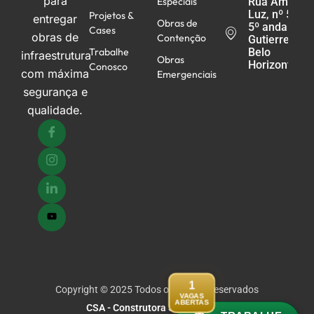
para
Especiais
Rua Américo
Luz, nº 521 -
Projetos &
entregar
Obras de
5º andar,
Cases
obras de
Contenção
Gutierrez -
Trabalhe
Belo
infraestrutura
Obras
Horizonte/M
Conosco
com máxima
Emergenciais
segurança e
qualidade.
1
Copyright © 2025 Todos os direitos reservados
VAGAS
ABERTAS
CSA - Construtora Souza Araújo