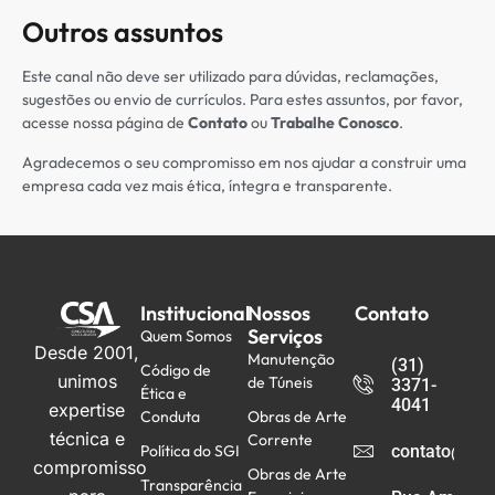
Outros assuntos
Este canal não deve ser utilizado para dúvidas, reclamações,
sugestões ou envio de currículos. Para estes assuntos, por favor,
acesse nossa página de
Contato
ou
Trabalhe Conosco
.
Agradecemos o seu compromisso em nos ajudar a construir uma
empresa cada vez mais ética, íntegra e transparente.
Institucional
Nossos
Contato
Serviços
Quem Somos
Desde 2001,
Manutenção
(31)
Código de
unimos
de Túneis
3371-
Ética e
4041
expertise
Conduta
Obras de Arte
técnica e
Corrente
Política do SGI
contato@csa
compromisso
Obras de Arte
Transparência